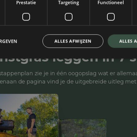
Prestatie
Targeting
Functioneel
ERGEVEN
ALLES AFWIJZEN
ALLES 
unstgras leggen in 7 
stappenplan zie je in één oogopslag wat er allemaa
enaan de pagina vind je de uitgebreide uitleg met 
Stap 2