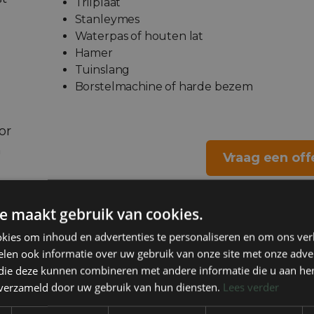
Trilplaat
Stanleymes
Waterpas of houten lat
Hamer
Tuinslang
Borstelmachine of harde bezem
or
n
Vraag een off
Liever 
e maakt gebruik van cookies.
kies om inhoud en advertenties te personaliseren en om ons ver
A
len ook informatie over uw gebruik van onze site met onze adver
 die deze kunnen combineren met andere informatie die u aan hen
n verzameld door uw gebruik van hun diensten.
Lees verder