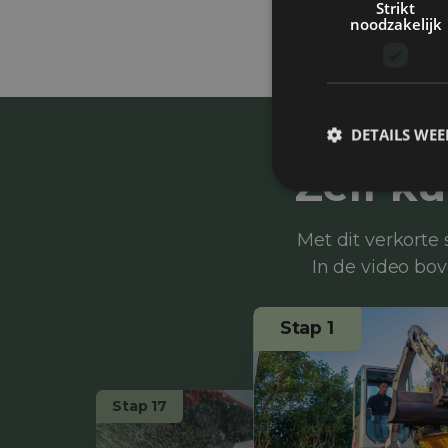
Strikt
noodzakelijk
DETAILS WE
Zelf k
Met dit verkorte 
In de video bov
Stap 1
Stap 17