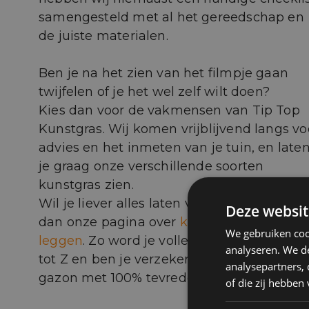
samengesteld met al het gereedschap en
de juiste materialen.
Ben je na het zien van het filmpje gaan
twijfelen of je het wel zelf wilt doen?
Kies dan voor de vakmensen van Tip Top
Kunstgras. Wij komen vrijblijvend langs vo
advies en het inmeten van je tuin, en late
je graag onze verschillende soorten
kunstgras zien.
Wil je liever alles laten verzorgen? Bekijk
Deze websit
dan onze pagina over
kunstgras laten
We gebruiken coo
leggen
. Zo word je volledig ontzorgd van 
analyseren. We de
tot Z en ben je verzekerd van een strak
analysepartners,
gazon met 100% tevredenheidsgarantie.
of die zij hebbe