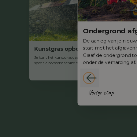
Ondergrond af
De aanleg van je nieu
start met het afgraven
Kunstgras opborstelen
Graaf de ondergrond t
Je kunt het kunstgras daarna opborstelen met een
onder de verharding af.
speciale borstelmachine of een harde bezem. Doe dit...
Vorige stap