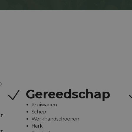
p
Gereedschap
Kruiwagen
Schep
t.
Werkhandschoenen
Hark
st