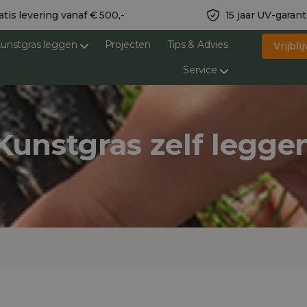
atis levering vanaf € 500,-
15 jaar UV-garant
unstgras leggen
Projecten
Tips & Advies
Vrijbl
Service
Kunstgras zelf legge