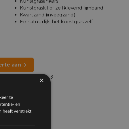
Kunstgrasankers
Kunstgraskit of zelfklevend lijmband
Kwartzand (inveegzand)
En natuurlijk: het kunstgras zelf
erte aan
kunstgras laten leggen?
×
keer te
tentie- en
 heeft verstrekt