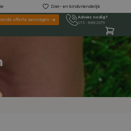
ie
Dier- en kindvriendelijk
Advies nodig?
ijvende offerte aanvragen
073 - 888 2679
n