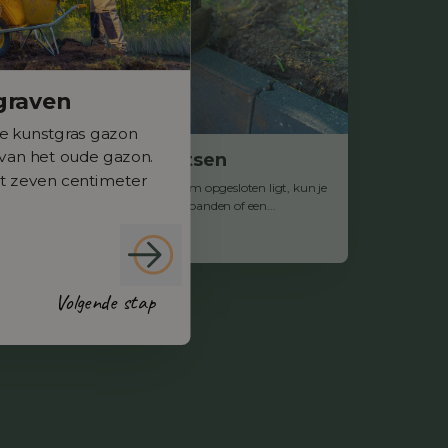
graven
we kunstgras gazon
 van het oude gazon.
Betonbanden plaatsen
ot zeven centimeter
Indien het kunstgras niet rondom opgesloten ligt, kun je
dit doen door middel van betonbanden of een...
Volgende stap