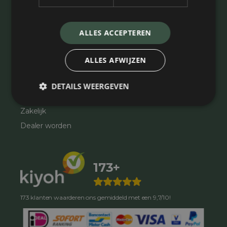
Speelkunstgras
Heel ons assortiment
ALLES ACCEPTEREN
Klantenservice
ALLES AFWIJZEN
Showtuin
Contact
DETAILS WEERGEVEN
Tips & Advies
Zakelijk
Dealer worden
173+
173 klanten waarderen ons gemiddeld met een 9,7/10!