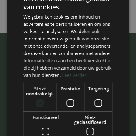
van cookies.
.
We gebruiken cookies om inhoud en
advertenties te personaliseren en om ons
verkeer te analyseren. We delen ook
informatie over uw gebruik van onze site
met onze advertentie- en analysepartners,
Tip Top Kunstgras
die deze kunnen combineren met andere
De Steegen 8D
informatie die u aan hen heeft verstrekt of
die zij hebben verzameld door uw gebruik
5321 JZ Hedel
van hun diensten.
Lees verder
KvK: 93367384
E:
info@tiptopkunstgras.nl
Strikt
Prestatie
Targeting
noodzakelijk
T:
073 - 888 2679
Assortiment
Functioneel
Niet-
geclassificeerd
Kunstgras voor Tuin
Kunstgras Terras