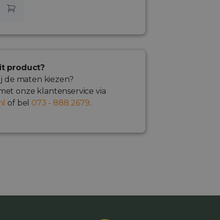
n
it product?
ij de maten kiezen?
et onze klantenservice via
nl
of bel
073 - 888 2679
.