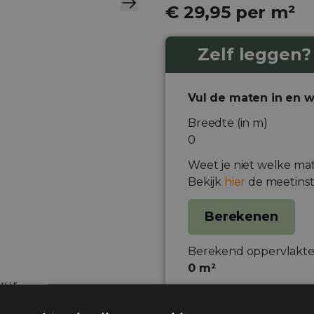
€ 29,95 per m²
Zelf leggen?
Vul de maten in en w
Breedte (in m)
Weet je niet welke ma
Bekijk
hier
de meetinst
Berekenen
Berekend oppervlakte
0
m²
 uur
Je ontvangt de volgen