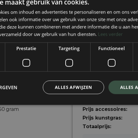
e maakt gebruik van cookies.
Aantal naden:
Minimaal
0
naden
kies om inhoud en advertenties te personaliseren en om ons ver
len ook informatie over uw gebruik van onze site met onze adver
Snijverlies:
 die deze kunnen combineren met andere informatie die u aan hen
0
m²
n verzameld door uw gebruik van hun diensten.
Lees verder
Prijs kunstgras:
€ 0,00
Prestatie
Targeting
Functioneel
Maak jou bestelling 
lypropyleen
benodigdheden:
ckey, Multisport,
Stabilisatiedoek 135 
 mm
Kunstgras ankers € 1
ERGEVEN
ALLES AFWIJZEN
ALLES 
00 cm
Kunstgraskit € 14,95
Kunstgras spuitlijm 
250 cm
Prijs accessoires:
50 gram
Prijs kunstgras:
Totaalprijs: