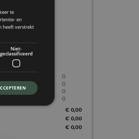
keer te
tentie- en
 heeft verstrekt
Niet-
geclassificeerd
af met de volgende
gr. per m² € 2,95
,25
ACCEPTEREN
750 ml € 24,95
€ 0,00
€ 0,00
€ 0,00