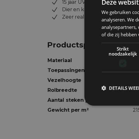
Deze websit
15 jaar UV-garantie
Dier en kind vriendelijk
We gebruiken coo
Zeer realistisch
analyseren. We de
analysepartners,
of die zij hebbe
Productspecificaties
Strikt
noodzakelijk
Materiaal
Po
Toepassingen
Ho
Vezelhoogte
11
DETAILS WE
Rolbreedte
4
Aantal steken per m²
47
Gewicht per m²
21