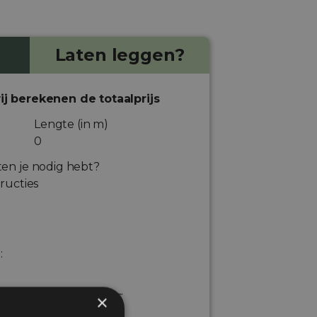
Laten leggen?
ij berekenen de totaalprijs
Lengte (in m)
ten je nodig hebt?
ructies
:
de stukken kunstgras:
×