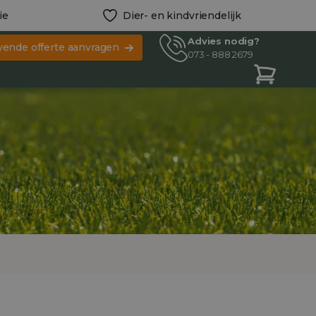
ie
Dier- en kindvriendelijk
Advies nodig?
ijvende offerte aanvragen
073 - 888 2679