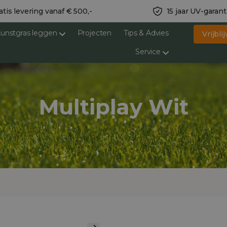
atis levering vanaf € 500,-
15 jaar UV-garant
unstgras leggen
Projecten
Tips & Advies
Vrijbl
Service
Multiplay Wit