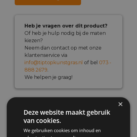
Heb je vragen over dit product?
Of heb je hulp nodig bij de maten
kiezen?
Neem dan contact op met onze
klantenservice via
info@tiptopkunstgras.nl
of bel
073 -
888 2679
.
We helpen je graag!
×
Deze website maakt gebruik
van cookies.
Productomschrijving
We gebruiken cookies om inhoud en