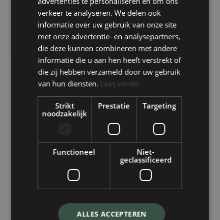
advertenties te personaliseren en om ons
verkeer te analyseren. We delen ook
Heerlijk zacht
informatie over uw gebruik van onze site
Realistische garen richting
met onze advertentie- en analysepartners,
Mooie fris groene tint
die deze kunnen combineren met andere
informatie die u aan hen heeft verstrekt of
die zij hebben verzameld door uw gebruik
173+ reviews
van hun diensten.
Lees verder
Strikt
Prestatie
Targeting
noodzakelijk
Vrijblijvende offerte binnen 24 uur
Gratis levering vanaf €250,-
15 jaar UV-garantie
Functioneel
Niet-
geclassificeerd
Dier en kind vriendelijk
Zeer realistisch
ALLES ACCEPTEREN
Productspecificaties