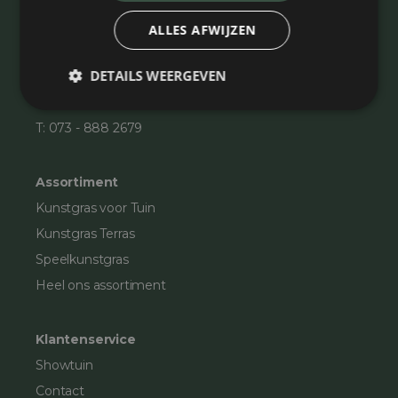
De Steegen 8D
ALLES AFWIJZEN
5321 JZ Hedel
DETAILS WEERGEVEN
KvK: 93367384
E:
info@tiptopkunstgras.nl
T:
073 - 888 2679
Assortiment
Kunstgras voor Tuin
Kunstgras Terras
Speelkunstgras
Heel ons assortiment
Klantenservice
Showtuin
Contact