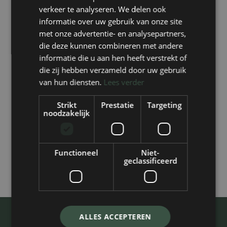
Het kan een nadeel zijn dat het kunstgras geen
verkeer te analyseren. We delen ook
natuurgazon is. Hierdoor kleurt het niet mee met
informatie over uw gebruik van onze site
de jaargetijden/ seizoenen en blijft het altijd mooi
met onze advertentie- en analysepartners,
groen. Voor de echte natuur liefhebber is het
die deze kunnen combineren met andere
misschien wel een nadeel dat het onderhoudsarm
informatie die u aan hen heeft verstrekt of
is. Het kunstgras is in verhouding duurder in
die zij hebben verzameld door uw gebruik
aanleg, daarin tegen heb je geen
van hun diensten.
Lees verder
onderhoudskosten meer. Neem bijvoorbeeld het
besproeien en bemesten van een natuurgazon.
Strikt
Prestatie
Targeting
Over persoonlijke voorkeur valt natuurlijk niet te
noodzakelijk
twisten. Maar de kwaliteit van ons Nederlands
gefabriceerde kunstgras is tegenwoordig zo hoog,
dat het bijna niet meer van echt te onderscheiden
Functioneel
Niet-
is.
geclassificeerd
ALLES ACCEPTEREN
Tip Top Kunstgras