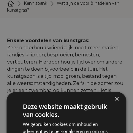
Kennisbank
Wat zijn de voor & nadelen van
kunstgras?
Enkele voordelen van kunstgras:
Zeer onderhoudsvriendelijk: nooit meer maaien,
randjes knippen, besproeien, bemesten,
verticuteren. Hierdoor hou je tijd over om andere
dingen te doen bijvoorbeeld in de tuin. Het
kunstgazon is altijd mooi groen, bestand tegen
alle weersomstandigheden. Zelfs in de zomer zou
je er een zwembad op kunnen zetten. Het is
×
kindvriendelijk, geschikt voor speeltoestellen,
voelt zacht aan. Tevens is het kunstgras uv-
Deze website maakt gebruik
bestendig en kleurvast, je krijgt 10 jaar garantie op
van cookies.
ons assortiment kunstgras.
We gebruiken cookies om inhoud en
De nadelen van kunstgras:
advertenties te personaliseren en om ons