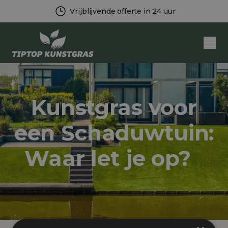
Vrijblijvende offerte in 24 uur
Men
Kunstgras voor
een Schaduwtuin:
Waar let je op?