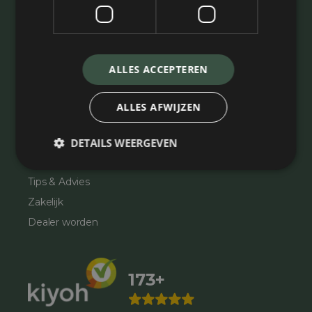
Kunstgras voor Tuin
Kunstgras Terras
Speelkunstgras
ALLES ACCEPTEREN
Heel ons assortiment
ALLES AFWIJZEN
Klantenservice
Showtuin
DETAILS WEERGEVEN
Contact
Tips & Advies
Zakelijk
Dealer worden
173+