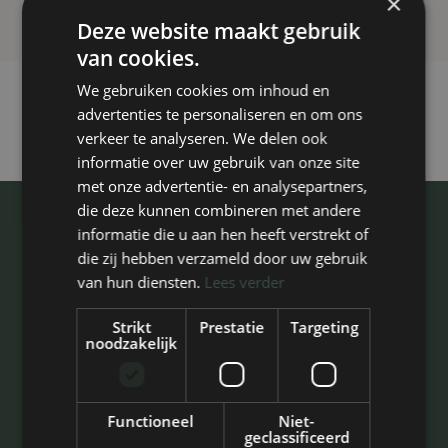
×
Tips & Advies
Kunstgras voor een
Deze website maakt gebruik
Schaduwtuin: Waar let je op?
van cookies.
We gebruiken cookies om inhoud en
.
advertenties te personaliseren en om ons
verkeer te analyseren. We delen ook
informatie over uw gebruik van onze site
met onze advertentie- en analysepartners,
die deze kunnen combineren met andere
informatie die u aan hen heeft verstrekt of
Tip Top Kunstgras
die zij hebben verzameld door uw gebruik
De Steegen 8D
van hun diensten.
Lees verder
5321 JZ Hedel
Strikt
Prestatie
Targeting
KvK: 93367384
noodzakelijk
E:
info@tiptopkunstgras.nl
T:
073 - 888 2679
Functioneel
Niet-
geclassificeerd
Assortiment