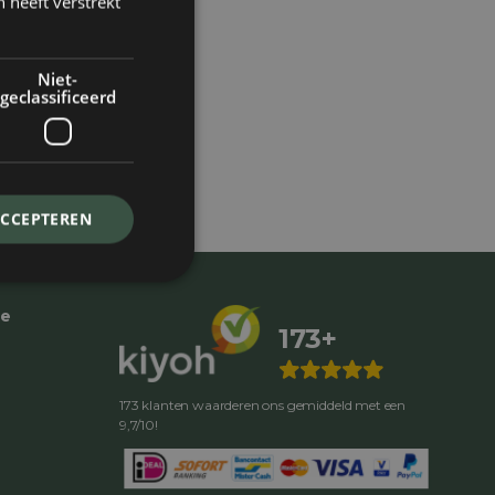
 heeft verstrekt
Niet-
geclassificeerd
ACCEPTEREN
ce
173+
173 klanten waarderen ons gemiddeld met een
9,7/10!