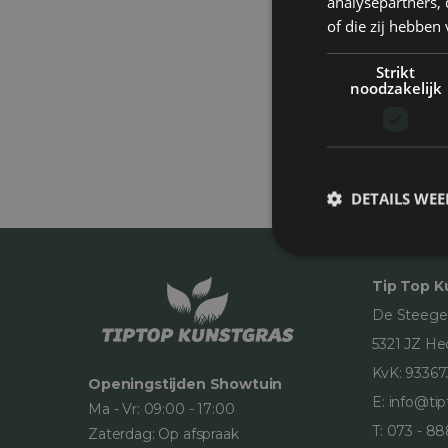
analysepartners,
of die zij hebbe
Strikt
noodzakelijk
DETAILS WE
Tip Top K
De Steeg
5321 JZ He
KvK: 9336
Openingstijden Showtuin
E:
info@tip
Ma - Vr: 09:00 - 17:00
T:
073 - 88
Zaterdag: Op afspraak