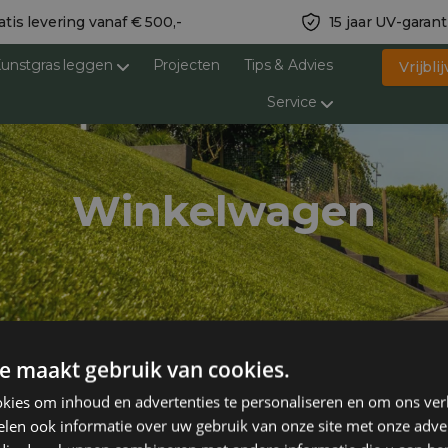
atis levering vanaf € 500,-
15 jaar UV-garant
unstgras leggen
Projecten
Tips & Advies
Vrijbl
Service
Winkelwagen
e maakt gebruik van cookies.
kies om inhoud en advertenties te personaliseren en om ons ver
ten
pagina.
len ook informatie over uw gebruik van onze site met onze adver