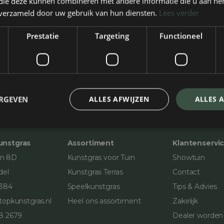
 die deze kunnen combineren met andere informatie die u aan hen
n verzameld door uw gebruik van hun diensten.
Lees verder
Prestatie
Targeting
Functioneel
ERGEVEN
ALLES AFWIJZEN
ALLES 
unstgras
Assortiment
Klantenservi
en 8D
Kunstgras voor Tuin
Showtuin
del
Kunstgras Terras
Contact
7384
Speelkunstgras
Tips & Advies
topkunstgras.nl
Heel ons assortiment
Zakelijk
8 2679
Dealer worden