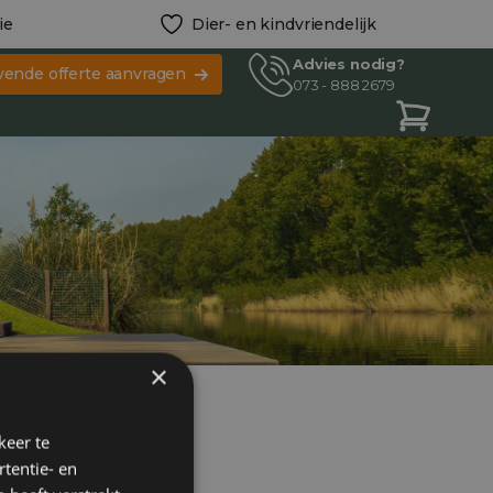
ie
Dier- en kindvriendelijk
Advies nodig?
ijvende offerte aanvragen
073 - 888 2679
×
keer te
tentie- en