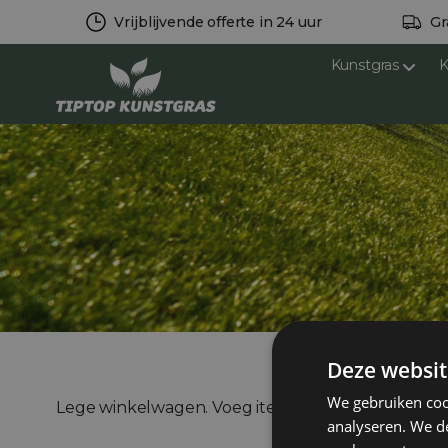
Vrijblijvende offerte in 24 uur
Gr
Kunstgras
K
Deze websit
We gebruiken coo
Lege winkelwagen. Voeg items toe op de
produc
analyseren. We de